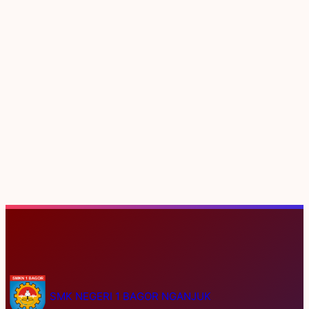
S
e
SMK NEGERI 1 BAGOR NGANJUK