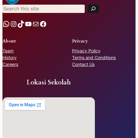
a
r
c
h
WhatsApp
Instagram
TikTok
YouTube
Mail
Facebook
About
Privacy
Team
Privacy Policy
History
Terms and Conditions
Careers
Contact Us
Lokasi Sekolah