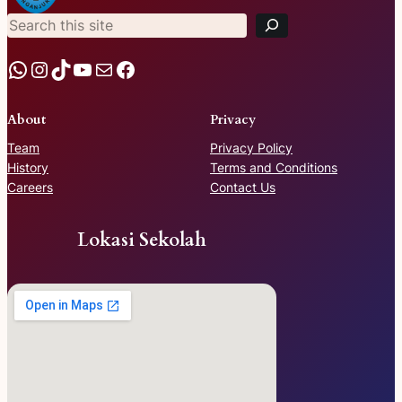
a
r
c
h
WhatsApp
Instagram
TikTok
YouTube
Mail
Facebook
About
Privacy
Team
Privacy Policy
History
Terms and Conditions
Careers
Contact Us
Lokasi Sekolah