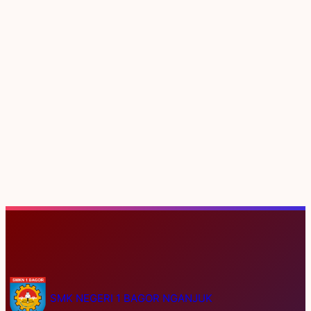
S
e
SMK NEGERI 1 BAGOR NGANJUK