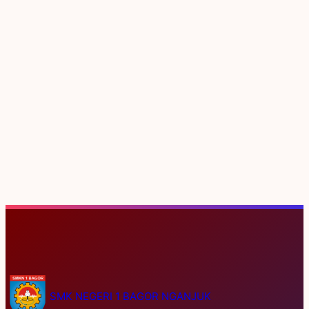
S
e
SMK NEGERI 1 BAGOR NGANJUK