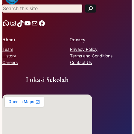
a
r
c
h
WhatsApp
Instagram
TikTok
YouTube
Mail
Facebook
About
Privacy
Team
Privacy Policy
History
Terms and Conditions
Careers
Contact Us
Lokasi Sekolah