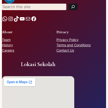
a
r
c
h
WhatsApp
Instagram
TikTok
YouTube
Mail
Facebook
About
Privacy
Team
Privacy Policy
History
Terms and Conditions
Careers
Contact Us
Lokasi Sekolah