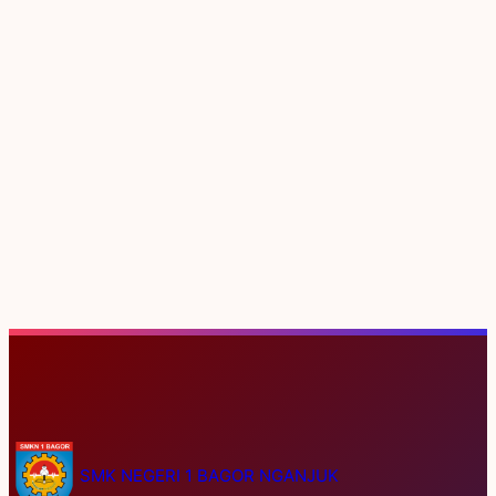
S
e
SMK NEGERI 1 BAGOR NGANJUK